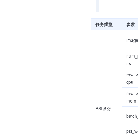
任务类型
参数
imag
num_p
ns
raw_w
cpu
raw_w
mem
PSI求交
batch
psi_w