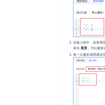
在输入框中，设置调
单击
重置
，可以重新
每一次服务调用调试