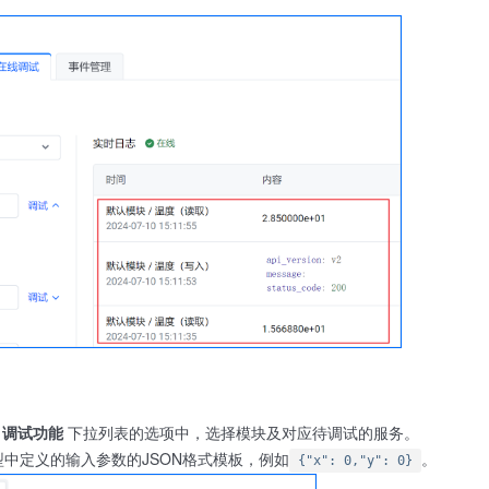
从
调试功能
下拉列表的选项中，选择模块及对应待调试的服务。
中定义的输入参数的JSON格式模板，例如
。
{"x": 0,"y": 0}