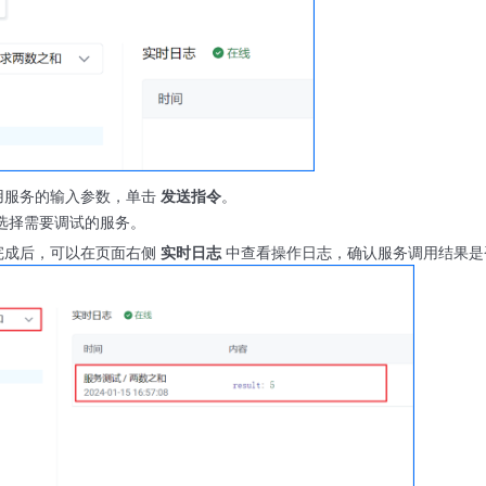
用服务的输入参数，单击
发送指令
。
选择需要调试的服务。
完成后，可以在页面右侧
实时日志
中查看操作日志，确认服务调用结果是