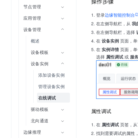
操作步骤
节点管理
登录
边缘智能控制台
应用管理
在左侧导航栏，从
我
设备管理
在左侧导航栏，选择
在
设备实例
页面，单
概述
在
实例详情
页面，
设备模板
选择
属性调试
或
服
设备实例
添加设备实例
管理设备实例
在线调试
驱动模板
属性调试
北向通道
在
属性调试
页签，从
边缘推理
找到需要调试的属性