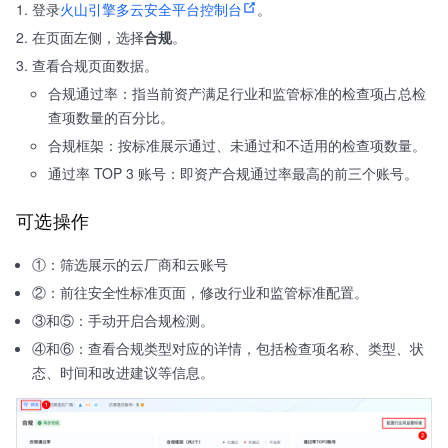
登录
火山引擎多云安全平台控制台
。
在页面左侧，选择
合规
。
查看合规页面数据。
合规通过率：指当前资产满足行业和监管标准的检查项占总检
查项数量的百分比。
合规框架：按标准展示通过、未通过和不适用的检查项数量。
通过率 TOP 3 账号：即资产合规通过率最高的前三个账号。
可选操作
①：筛选展示的云厂商和云账号
②：前往安全性标准页面，修改行业和监管标准配置。
③和⑤：手动开启合规检测。
④和⑥：查看合规类型对应的详情，包括检查项名称、类型、状
态、时间和改进建议等信息。