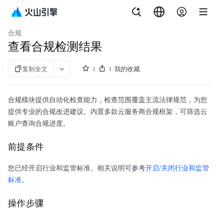
文档指南
多云安全平台
合规
查看合规检测结果
复制全文
我的收藏
合规模块提供自动化检查能力，检查范围覆盖主流法律规范，为您
提供专业的合规改进建议。内置多款云服务商合规框架，可筛选云
账户查询合规进度。
前提条件
您已经开启行业和监管标准。相关说明可参考
开启/关闭行业和监管
标准
。
操作步骤