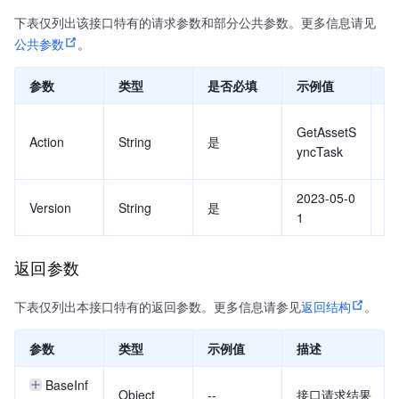
下表仅列出该接口特有的请求参数和部分公共参数。更多信息请见
公共参数
。
参数
类型
是否必填
示例值
描
要
GetAssetS
Action
String
是
值
yncTask
T
2023-05-0
A
Version
String
是
1
值
返回参数
下表仅列出本接口特有的返回参数。更多信息请参见
返回结构
。
参数
类型
示例值
描述
BaseInf
Object
--
接口请求结果