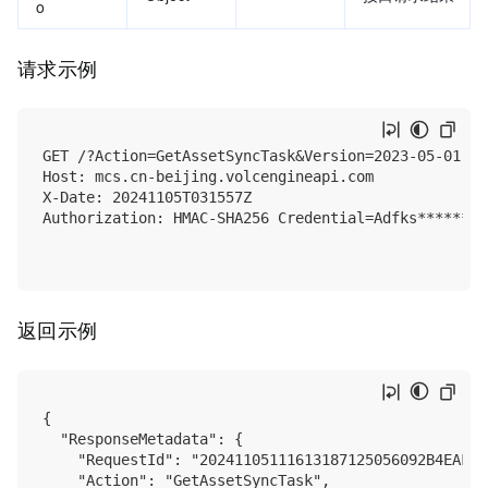
o
请求示例
GET /?Action=GetAssetSyncTask&Version=2023-05-01 HTT
Host: mcs.cn-beijing.volcengineapi.com

X-Date: 20241105T031557Z

Authorization: HMAC-SHA256 Credential=Adfks******we
返回示例
{

  "ResponseMetadata": {

    "RequestId": "20241105111613187125056092B4EAFD",
    "Action": "GetAssetSyncTask",
