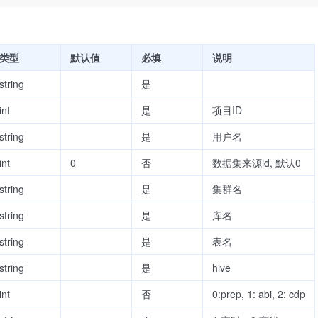
类型
默认值
必填
说明
string
是
int
是
项目ID
string
是
用户名
int
0
否
数据集来源id, 默认0
string
是
集群名
string
是
库名
string
是
表名
string
是
hive
int
否
0:prep, 1: abi, 2: cdp