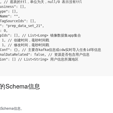
: 1, // 底表的ttl，单位为天，null/0 表示没有ttl

usiness": [],

ype": [],

Name": "",

TagSourceIds": [],

": "prep_data_set_21",

: 0,

AppIds": [], // List<Long> 镜像数据集app集合

e": 1, // 创建时间，毫秒时间戳

e": 1, // 修改时间，毫秒时间戳

SetConf": {}, // 主要存kafka信息或cdw实时导入任务id等信息

sonalDataRelated": false, // 资源是否包含用户信息

egion": [] // List<String> 用户信息所属地区

的Schema信息
chema信息。