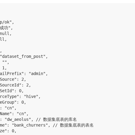
p/ok",

"成功",

null,

ll,



"dataset_from_post",

 "",

 1,

ailPrefix": "admin",

Source": 2,

SourceId": 2,

SetId": 0,

rceType": "hive",

eGroup": 0,

: "cn",

Name": "cn",

e": "dw_aeolus", // 数据集底表的库名

Name": "bank_churners", // 数据集底表的表名

ze": 0,
