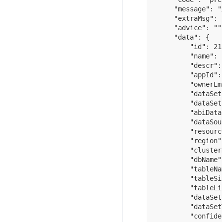
    "message": 
    "extraMsg": 
    "advice": 
    "data": {

        "id": 21,
        "name": 
        "descr":
        "appId":
        "ownerEm
        "dataSet
        "dataSet
        "abiData
        "dataSou
        "resourc
        "region"
        "cluster
        "dbNam
        "table
        "tableSi
        "tableLi
        "dataSet
        "dataSet
        "confide