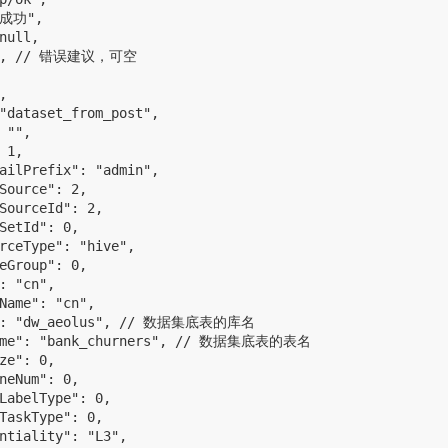
"成功",

null,

"", // 错误建议，可空



"dataset_from_post",

 "",

 1,

ailPrefix": "admin",

Source": 2,

SourceId": 2,

SetId": 0,

rceType": "hive",

eGroup": 0,

: "cn",

Name": "cn",

e": "dw_aeolus", // 数据集底表的库名

Name": "bank_churners", // 数据集底表的表名

ze": 0,

neNum": 0,

LabelType": 0,

TaskType": 0,

ntiality": "L3",
