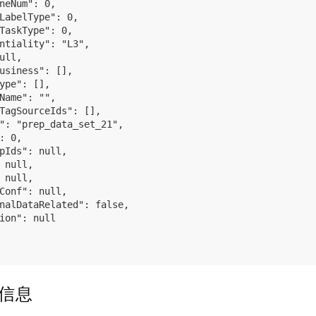
neNum": 0,

LabelType": 0,

TaskType": 0,

ntiality": "L3",

ull,

usiness": [],

ype": [],

Name": "",

TagSourceIds": [],

": "prep_data_set_21",

: 0,

pIds": null,

 null,

 null,

Conf": null,

nalDataRelated": false,

ion": null

集信息