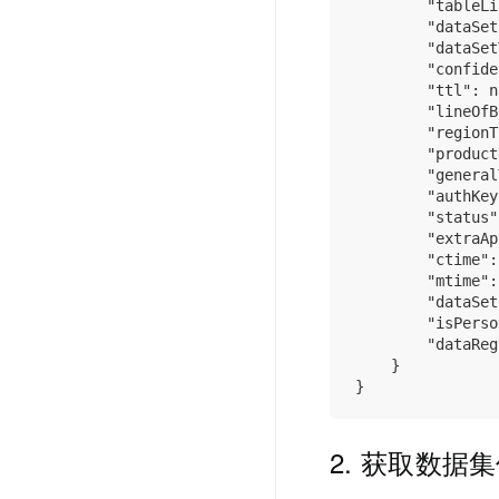
        "tableLi
        "dataSet
        "dataSet
        "confide
        "ttl": n
        "lineOfB
        "regionT
        "product
        "general
        "authKey
        "status"
        "extraAp
        "ctime":
        "mtime":
        "dataSet
        "isPerso
        "dataReg
    }

2. 获取数据