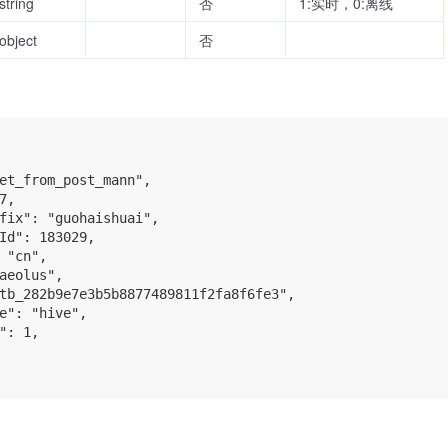
string
否
1:实时，0:离线
object
否
et_from_post_mann",

,

fix": "guohaishuai",

Id": 183029,

 "cn",

aeolus",

tb_282b9e7e3b5b8877489811f2fa8f6fe3",

e": "hive",

": 1,
