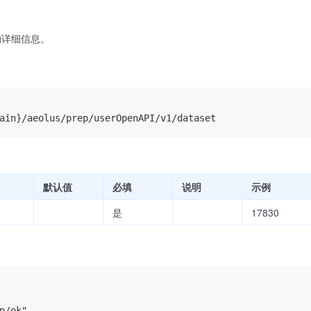
的详细信息。
默认值
必填
说明
示例
是
17830
p/ok",
