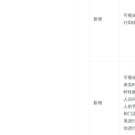
可视化
新增
行ID
可视
将实
时转
人访
新增
人的
和门
系进
信进