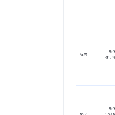
可视
新增
钮，
可视
优化
字段筛