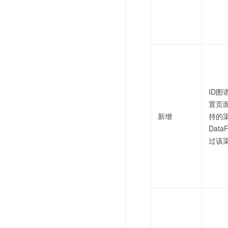
ID图
置页
新增
持的
Dat
过该