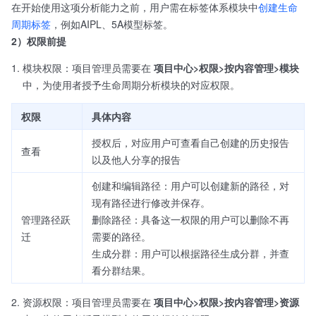
在开始使用这项分析能力之前，用户需在标签体系模块中
创建生命
周期标签
，例如AIPL、5A模型标签。
2）权限前提
模块权限：项目管理员需要在
项目中心>权限>按内容管理>模块
中，为使用者授予生命周期分析模块的对应权限。
权限
具体内容
授权后，对应用户可查看自己创建的历史报告
查看
以及他人分享的报告
创建和编辑路径：用户可以创建新的路径，对
现有路径进行修改并保存。
管理路径跃
删除路径：具备这一权限的用户可以删除不再
迁
需要的路径。
生成分群：用户可以根据路径生成分群，并查
看分群结果。
资源权限：项目管理员需要在
项目中心>权限>按内容管理>资源