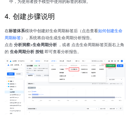
中，为使用者授予模型中使用的标签的权限。
4. 创建步骤说明
在
标签体系
模块中创建好生命周期标签后（点击查看
如何创建生命
周期标签
），系统将自动生成生命周期分析报告。
点击
分析洞察>生命周期分析
，或者 点击生命周期标签页面右上角
的
生命周期分析 按钮
即可查看分析报告。