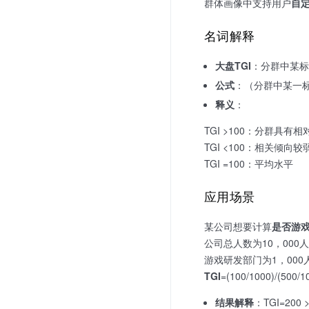
群体画像中支持用户
自定
名词解释
大盘TGI
：分群中某标
公式
：（分群中某一标
释义
：
TGI >100：分群具
TGI <100：相关倾向
TGI =100：平均水平
应用场景
某公司想要计算
是否游
公司总人数为10，000
游戏研发部门为1，000
TGI
=(100/1000)/(500/
结果解释
：TGI=2