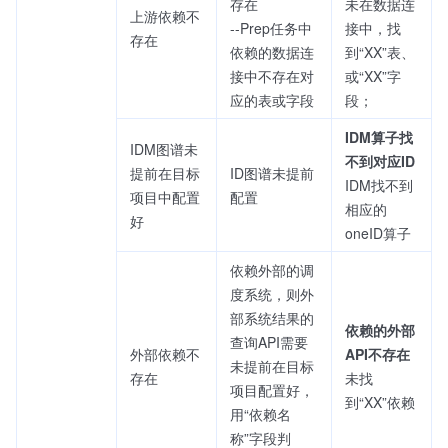
存在
未在数据连
上游依赖不
--Prep任务中
接中，找
存在
依赖的数据连
到“XX”表、
接中不存在对
或“XX”字
应的表或字段
段；
IDM算子找
IDM图谱未
不到对应ID
提前在目标
ID图谱未提前
IDM找不到
项目中配置
配置
相应的
好
oneID算子
依赖外部的调
度系统，则外
部系统结果的
依赖的外部
查询API需要
外部依赖不
API不存在
未提前在目标
存在
未找
项目配置好，
到“XX”依赖
用“依赖名
称”字段判