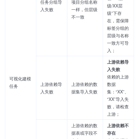
任务分组导
项目分组名称
级/XX层
入失败
一样，但层级
级”下存
不一致
在，需保障
标签分组的
层级与名称
一致方可导
入；
上游依赖导
入失败
依赖的上游
可视化建模
上游依赖导
上游依赖的数
数据
任务
入失败
据集导入失败
集：“XX”、
“XX”导入失
败，请检查
上游；
上游依赖的数
上游依赖不
据表或字段不
存在