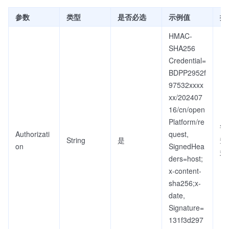
参数
类型
是否必选
示例值
描
HMAC-
SHA256
Credential=
BDPP2952f
97532xxxx
xx/202407
16/cn/open
Platform/re
详
Authorizati
quest,
String
是
查
on
SignedHea
式
ders=host;
x-content-
sha256;x-
date,
Signature=
131f3d297