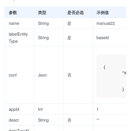
参数
类型
是否必选
示例值
name
String
是
manual22
labelEntity
String
是
baseid
Type
{

        "man
conf
Json
否
            
            
appId
Int
1
descr
String
否
“”
dataTypeN