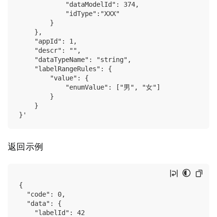
            "dataModelId": 374,

            "idType":"XXX"

        }

    },

    "appId": 1,

    "descr": "",

    "dataTypeName": "string",

    "labelRangeRules": {

        "value": {

            "enumValue": ["男", "女"]

        }

    }

返回示例
{

  "code": 0, 

  "data": {

    "labelId": 42
