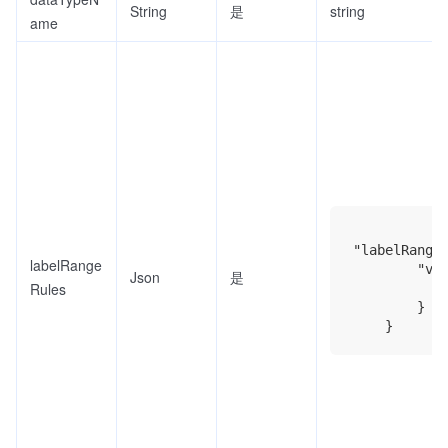
String
是
string
ame
"labelRangeR
labelRange
        "val
Json
是
Rules
           
        }
