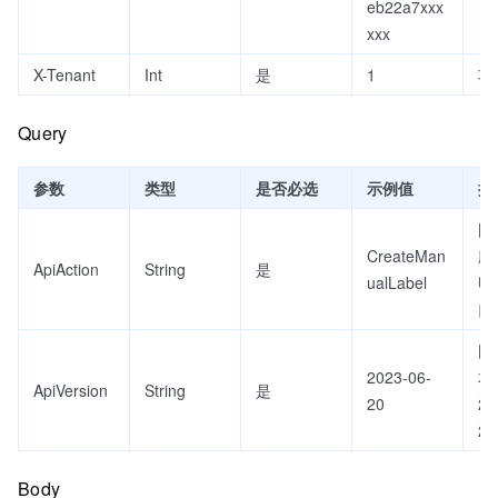
eb22a7xxx
xxx
X-Tenant
Int
是
1
项
Query
参数
类型
是否必选
示例值
描
固
CreateMan
应
ApiAction
String
是
ualLabel
明
口
固
2023-06-
本
ApiVersion
String
是
20
20
20
Body