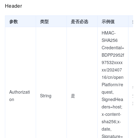
Header
参数
类型
是否必选
示例值
描
HMAC-
SHA256
Credential=
BDPP2952f
97532xxxx
xx/202407
16/cn/open
Platform/re
详
Authorizati
quest,
String
是
查
on
SignedHea
式
ders=host;
x-content-
sha256;x-
date,
Signature=