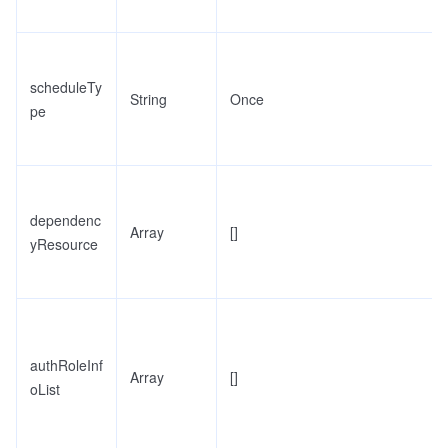
scheduleTy
String
Once
pe
dependenc
Array
[]
yResource
authRoleInf
Array
[]
oList