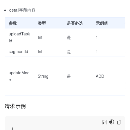
detail字段内容
参数
类型
是否必选
示例值
描
uploadTask
Int
是
1
上
Id
segmentId
Int
是
1
导
更
A
updateMod
String
是
ADD
加
e
O
T
请求示例
{
