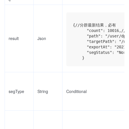
{//分群最新结果，必有

      "count": 1001
      "path": "/user/d
result
Json
      "targetPath": "/us
      "exportAt": 
      "segStatus": "N
segType
String
Conditional