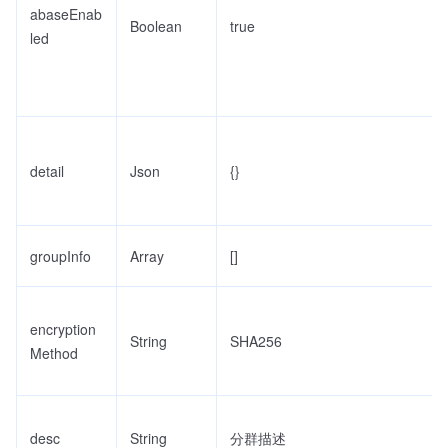
abaseEnab
Boolean
true
led
detail
Json
{}
groupInfo
Array
[]
encryption
String
SHA256
Method
desc
String
分群描述