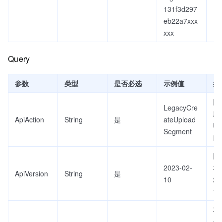
131f3d297
eb22a7xxx
xxx
Query
参数
类型
是否必选
示例值
描
固
LegacyCre
应
ApiAction
String
是
ateUpload
明
Segment
口
固
2023-02-
本
ApiVersion
String
是
10
20
10
项
考