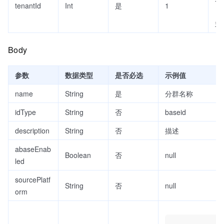
tenantId
Int
是
1
目
式
Body
参数
数据类型
是否必选
示例值
name
String
是
分群名称
idType
String
否
baseid
description
String
否
描述
abaseEnab
Boolean
否
null
led
sourcePlatf
String
否
null
orm