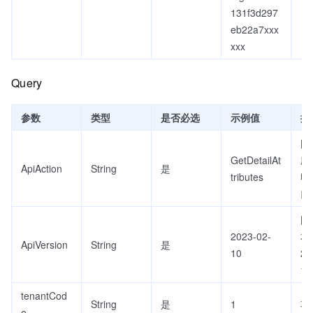
131f3d297
eb22a7xxx
xxx
Query
参数
类型
是否必选
示例值
描
固
GetDetailAt
应
ApiAction
String
是
tributes
明
口
固
2023-02-
本
ApiVersion
String
是
10
20
10
tenantCod
String
是
1
项
e