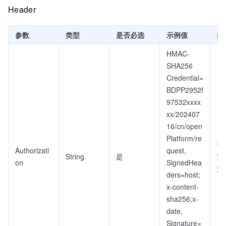
Header
参数
类型
是否必选
示例值
描
HMAC-
SHA256
Credential=
BDPP2952f
97532xxxx
xx/202407
16/cn/open
Platform/re
详
Authorizati
quest,
String
是
查
on
SignedHea
式
ders=host;
x-content-
sha256;x-
date,
Signature=