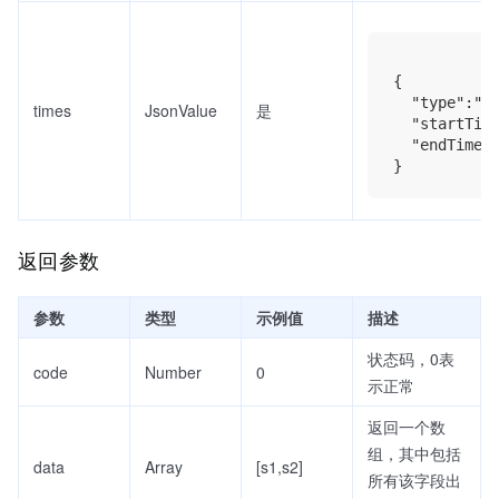
{

  "type":"Ra
times
JsonValue
是
  "startTime
  "endTime":
返回参数
参数
类型
示例值
描述
状态码，0表
code
Number
0
示正常
返回一个数
组，其中包括
data
Array
[s1,s2]
所有该字段出