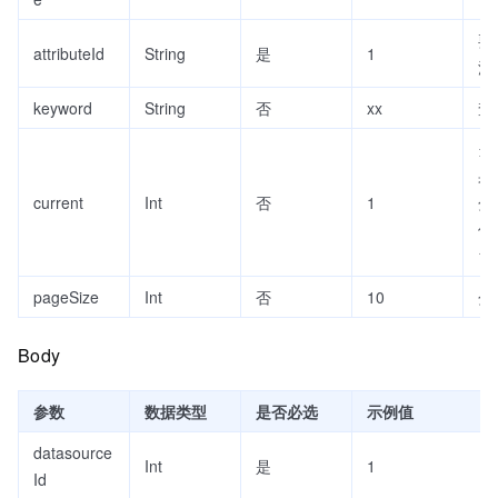
要
attributeId
String
是
1
源
keyword
String
否
xx
查
当
果
current
Int
否
1
分
传
1
pageSize
Int
否
10
分
Body
参数
数据类型
是否必选
示例值
datasource
Int
是
1
Id