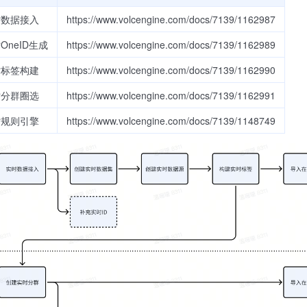
时数据接入
https://www.volcengine.com/docs/7139/1162987
OneID生成
https://www.volcengine.com/docs/7139/1162989
时标签构建
https://www.volcengine.com/docs/7139/1162990
时分群圈选
https://www.volcengine.com/docs/7139/1162991
时规则引擎
https://www.volcengine.com/docs/7139/1148749