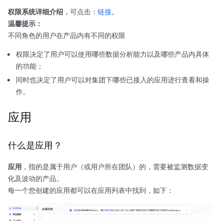
权限系统详细介绍
，可点击：
链接
。
温馨提示：
不同角色的用户在产品内有不同的权限
权限决定了用户可以使用哪些数据分析能力以及哪些产品内具体
的功能；
同时也决定了用户可以对集团下哪些已接入的应用进行查看和操
作。
应用
什么是应用？
应用
，指的是属于用户（或用户所在团队）的，需要被监测数据变
化及波动的产品。
每一个您创建的应用都可以在应用列表中找到，如下：