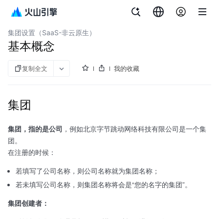
文档指南
增长分析 DataFinder
集团设置（SaaS-非云原生）
基本概念
复制全文
我的收藏
集团
集团，指的是公司
，例如北京字节跳动网络科技有限公司是一个集
团。
在注册的时候：
若填写了公司名称，则公司名称就为集团名称；
若未填写公司名称，则集团名称将会是“您的名字的集团”。
集团创建者：