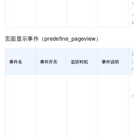
e
se
pt
页面显示事件（predefine_pageview）
Fi
事件名
事件开关
监听时机
事件说明
流
性
se