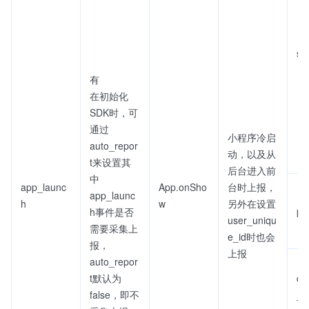
sc
有
在初始化
SDK时，可
通过
小程序冷启
auto_repor
动，以及从
t来设置其
后台进入前
中
app_launc
App.onSho
台时上报，
app_launc
h
w
另外在设置
pa
h事件是否
user_uniqu
需要采集上
e_id时也会
报，
上报
auto_repor
t默认为
qu
false，即不
_u