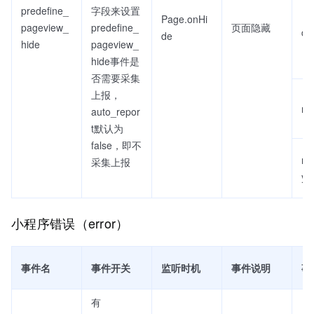
predefine_
字段来设置
Page.onHi
pageview_
predefine_
页面隐藏
du
de
hide
pageview_
hide事件是
否需要采集
上报，
re
auto_repor
t默认为
false，即不
re
采集上报
y
小程序错误（error）
事件名
事件开关
监听时机
事件说明
事
有