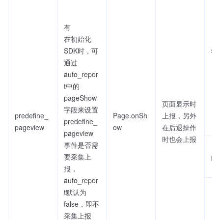
有
在初始化
sc
SDK时，可
通过
auto_repor
t中的
pageShow
页面显示时
字段来设置
predefine_
Page.onSh
上报，另外
predefine_
pageview
ow
在后退操作
pageview
时也会上报
事件是否需
要采集上
pa
报，
auto_repor
t默认为
false，即不
采集上报