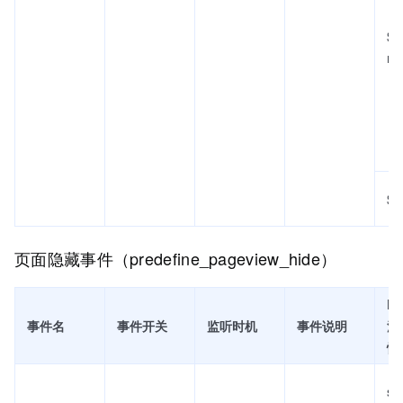
$is
m
$u
页面隐藏事件（predefine_pageview_hide）
Fi
事件名
事件开关
监听时机
事件说明
流
性
se