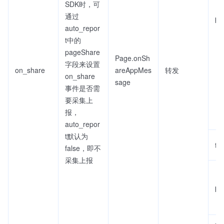
SDK时，可
通过
pa
auto_repor
t中的
pageShare
Page.onSh
字段来设置
on_share
areAppMes
转发
on_share
sage
事件是否需
要采集上
报，
auto_repor
t默认为
titl
false，即不
采集上报
pa
qu