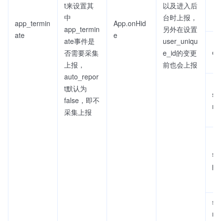
t来设置其
以及进入后
中
台时上报，
app_termin
App.onHid
app_termin
另外在设置
ate
e
ate事件是
user_uniqu
ex
否需要采集
e_id的变更
上报，
前也会上报
auto_repor
t默认为
se
false，即不
rat
采集上报
se
pt
se
ra