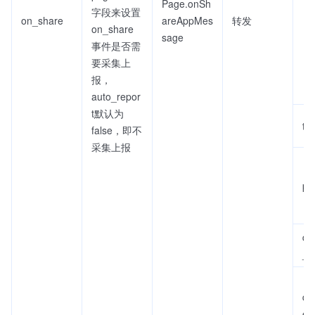
Page.onSh
字段来设置
on_share
areAppMes
转发
on_share
sage
事件是否需
要采集上
报，
auto_repor
t默认为
titl
false，即不
采集上报
pa
qu
_u
qu
e_