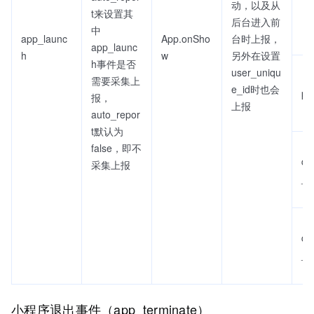
动，以及从
t来设置其
后台进入前
中
app_launc
App.onSho
台时上报，
app_launc
h
w
另外在设置
h事件是否
user_uniqu
需要采集上
e_id时也会
pa
报，
上报
auto_repor
t默认为
false，即不
qu
采集上报
_u
qu
_ti
小程序退出事件（app_terminate）