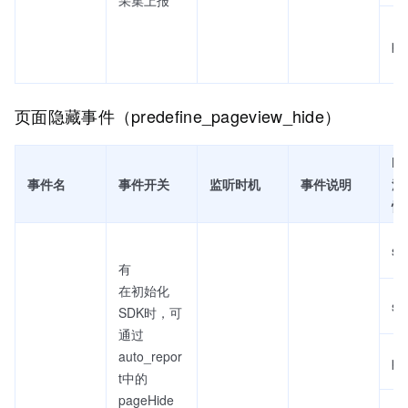
采集上报
pa
页面隐藏事件（predefine_pageview_hide）
Fi
事件名
事件开关
监听时机
事件说明
流
性
se
有
在初始化
sc
SDK时，可
通过
auto_repor
pa
t中的
pageHide