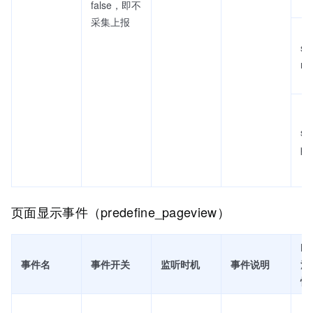
false，即不
采集上报
se
rat
se
pt
页面显示事件（predefine_pageview）
Fi
事件名
事件开关
监听时机
事件说明
流
性