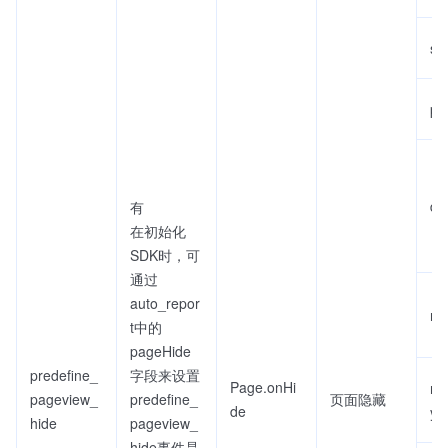
sc
pa
du
有
在初始化
SDK时，可
通过
auto_repor
re
t中的
pageHide
predefine_
字段来设置
Page.onHi
re
pageview_
predefine_
页面隐藏
de
y
hide
pageview_
hide事件是