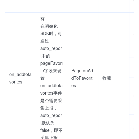
有
在初始化
SDK时，可
se
通过
auto_repor
t中的
pageFavori
titl
te字段来设
Page.onAd
on_addtofa
置
dToFavorit
收藏
vorites
on_addtofa
es
vorites事件
ur
是否需要采
集上报，
auto_repor
t默认为
ur
false，即不
采集上报