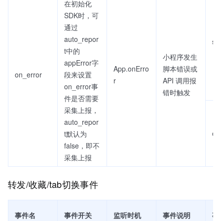
在初始化
SDK时，可
通过
auto_repor
se
t中的
小程序发生
appError字
App.onErro
脚本错误或
on_error
段来设置
r
API 调用报
on_error事
错时触发
件是否需要
采集上报，
auto_repor
on
t默认为
false，即不
采集上报
转发/收藏/tab切换事件
事件名
事件开关
监听时机
事件说明
事