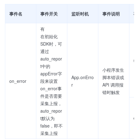
事件名
事件开关
监听时机
事件说明
事
有
在初始化
SDK时，可
通过
auto_repor
se
t中的
小程序发生
appError字
App.onErro
脚本错误或
on_error
段来设置
r
API 调用报
on_error事
错时触发
件是否需要
采集上报，
auto_repor
on
t默认为
false，即不
采集上报