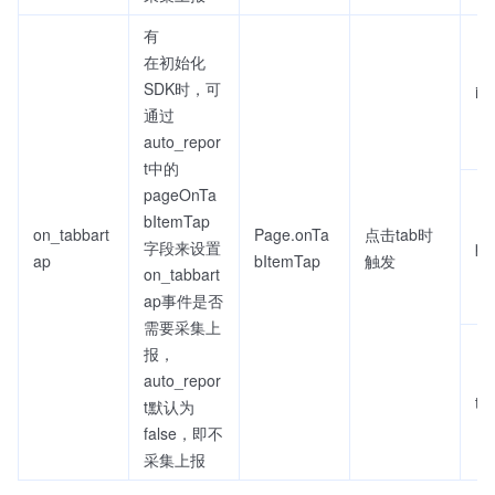
有
在初始化
SDK时，可
in
通过
auto_repor
t中的
pageOnTa
bItemTap
on_tabbart
Page.onTa
点击tab时
pa
字段来设置
ap
bItemTap
触发
on_tabbart
ap事件是否
需要采集上
报，
auto_repor
tex
t默认为
false，即不
采集上报