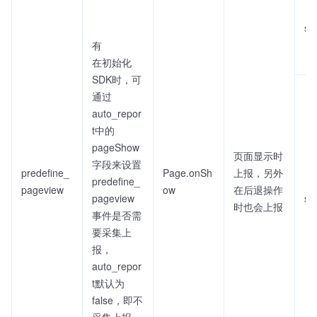
se
有
在初始化
SDK时，可
通过
auto_repor
t中的
pageShow
页面显示时
字段来设置
predefine_
Page.onSh
上报，另外
predefine_
pageview
ow
在后退操作
pageview
sc
时也会上报
事件是否需
要采集上
报，
auto_repor
t默认为
false，即不