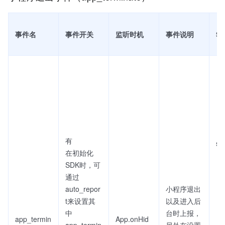
事件名
事件开关
监听时机
事件说明
S
有
sc
在初始化
SDK时，可
通过
auto_repor
小程序退出
t来设置其
以及进入后
中
台时上报，
app_termin
App.onHid