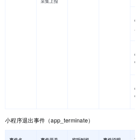
采集上报
qu
_ti
qu
e_
qu
e_
小程序退出事件（app_terminate）
事件名
事件开关
监听时机
事件说明
事