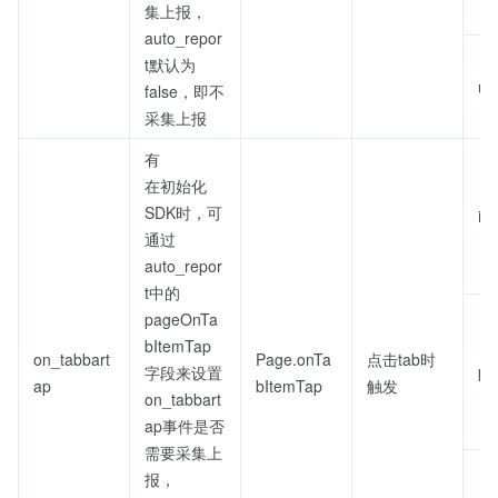
集上报，
auto_repor
t默认为
ur
false，即不
采集上报
有
在初始化
SDK时，可
in
通过
auto_repor
t中的
pageOnTa
bItemTap
on_tabbart
Page.onTa
点击tab时
pa
字段来设置
ap
bItemTap
触发
on_tabbart
ap事件是否
需要采集上
报，