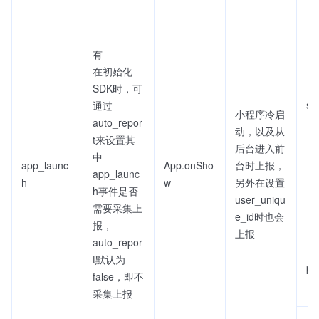
有
在初始化
SDK时，可
sc
通过
小程序冷启
auto_repor
动，以及从
t来设置其
后台进入前
中
app_launc
App.onSho
台时上报，
app_launc
h
w
另外在设置
h事件是否
user_uniqu
需要采集上
e_id时也会
报，
上报
auto_repor
t默认为
pa
false，即不
采集上报