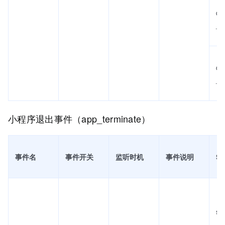
qu
_u
qu
_ti
小程序退出事件（app_terminate）
事件名
事件开关
监听时机
事件说明
S
se