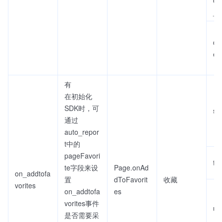
_u
qu
e_
有
在初始化
SDK时，可
se
通过
auto_repor
t中的
pageFavori
titl
te字段来设
Page.onAd
on_addtofa
置
dToFavorit
收藏
vorites
on_addtofa
es
vorites事件
ur
是否需要采