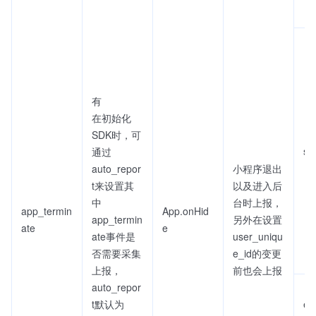
有
在初始化
SDK时，可
sc
通过
auto_repor
小程序退出
t来设置其
以及进入后
中
台时上报，
app_termin
App.onHid
app_termin
另外在设置
ate
e
ate事件是
user_uniqu
否需要采集
e_id的变更
上报，
前也会上报
auto_repor
t默认为
ex