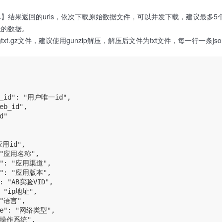
】结果返回的urls，依次下载原始数据文件，可以并发下载，建议最多5
天的数据。
t.gz文件，建议使用gunzip解压，解压后文件为txt文件，每一行一条jso
e_id": "用户唯一id",

eb_id",

"

应用id",

: "应用名称",

l": "应用渠道",

n": "应用版本",

": "AB实验VID",

: "ip地址",

 "语言",

pe": "网络类型",

 "操作系统",
