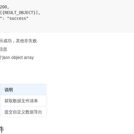
200,

[{REULT_OBJECT}],

": "success"

 表示成功，其他非失败
败信息
n object array
说明
获取数据文件清单
提交自定义数据导出
件