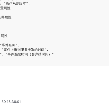
n": "操作系统版本",

预置属性

 公共属性

件属性

: "事件名称",

me": "事件上报到服务器端的时间",

e_ms": "事件触发时间（客户端时间）"

.30 18:36:01