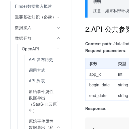
说明
Finder数据接入概述
注意：如果私部环境
重要基础知识（必读）
2.API 公共
数据接入
数据开放
Context-path
: /datafin
OpenAPI
Request-parameters
:
API 发布历史
参数
类型
调用方式
app_id
int
API 列表
begin_date
string
原始事件属性
end_date
string
数据导出
（SaaS-非云原
Response
:
生）
原始事件属性
数据导出（私