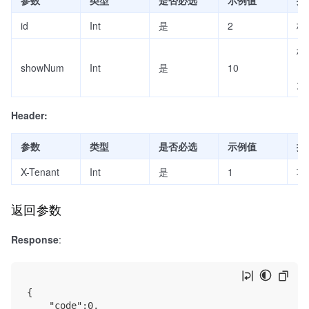
id
Int
是
2
标
标
showNum
Int
是
10
（
大
Header:
参数
类型
是否必选
示例值
描
X-Tenant
Int
是
1
项
返回参数
Response
:
{

    "code":0,
