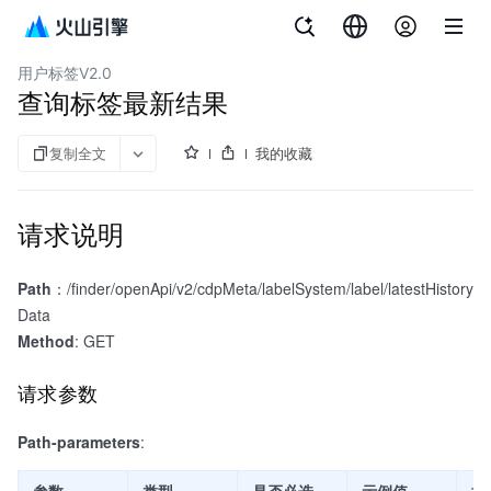
文档指南
增长分析 DataFinder
用户标签V2.0
查询标签最新结果
复制全文
我的收藏
请求说明
Path
：/finder/openApi/v2/cdpMeta/labelSystem/label/latestHistory
Data
Method
: GET
请求参数
Path-parameters
:
参数
类型
是否必选
示例值
描