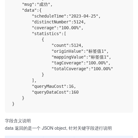
    "msg":"成功",

    "data":{

        "scheduleTime":"2023-04-25",

        "distinctNumber":5124,

        "coverage":"100.00%",

        "statistics":[

            {

                "count":5124,

                "originValue":"标签值1",

                "mappingValue":"标签值1",

                "tagCoverage":"100.00%",

                "totalCoverage":"100.00%"

            }

        ],

        "queryMauCost":16,

        "queryDataCost":160

    }

字段含义说明
data 返回的是一个 JSON object, 针对关键字段进行说明