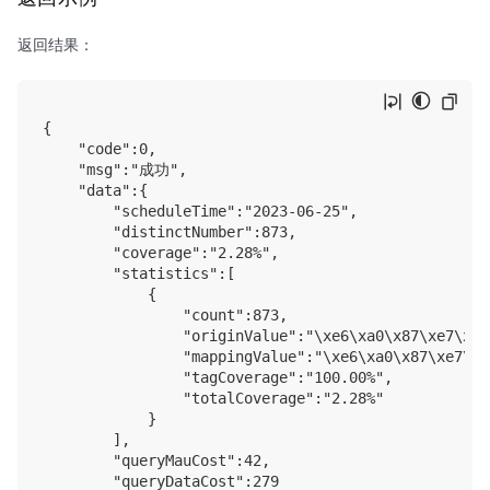
返回结果：
{

    "code":0,

    "msg":"成功",

    "data":{

        "scheduleTime":"2023-06-25",

        "distinctNumber":873,

        "coverage":"2.28%",

        "statistics":[

            {

                "count":873,

                "originValue":"\xe6\xa0\x87\xe7\xad
                "mappingValue":"\xe6\xa0\x87\xe7\xa
                "tagCoverage":"100.00%",

                "totalCoverage":"2.28%"

            }

        ],

        "queryMauCost":42,

        "queryDataCost":279
