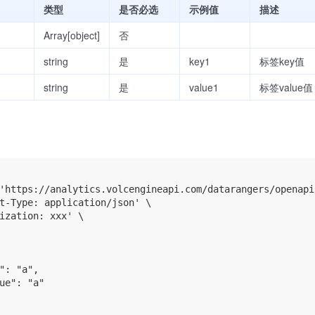
类型
是否必选
示例值
描述
Array[object]
否
string
是
key1
标签key值
string
是
value1
标签value值
'https://analytics.volcengineapi.com/datarangers/openapi
t-Type: application/json' \

ization: xxx' \

": "a",

ue": "a"
