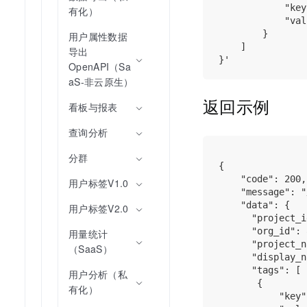
            "key
有化）
            "val
        }

用户属性数据
    ]

导出
OpenAPI（Sa
aS-非云原生）
返回示例
看板与报表
查询分析
分群
{

    "code": 200, 
用户标签V1.0
    "message": 
    "data": {

用户标签V2.0
      "project_i
      "org_id": 
用量统计
      "project_
（SaaS）
      "display
      "tags": [

用户分析（私
       {

有化）
           "key"