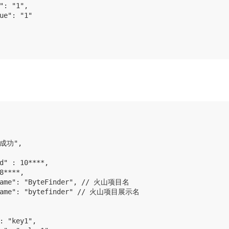
": "1",

ue": "1"



"成功",

d" : 10****,

8****,

name": "ByteFinder", // 火山项目名

_name": "bytefinder" // 火山项目展示名

: "key1",
