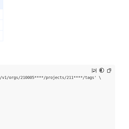
/v1/orgs/210005****/projects/211****/tags' \
