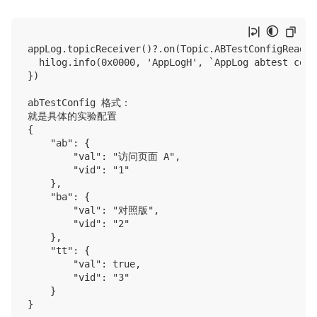
appLog.topicReceiver()?.on(Topic.ABTestConfigReady,
  hilog.info(0x0000, 'AppLogH', `AppLog abtest conf
})

abTestConfig 格式：

就是具体的实验配置

{

    "ab": {

        "val": "访问页面 A",

        "vid": "1"

    },

    "ba": {

        "val": "对照版",

        "vid": "2"

    },

    "tt": {

        "val": true,

        "vid": "3"

    }
