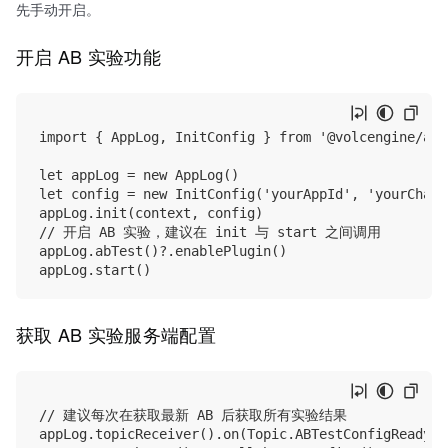
先手动开启。
开启 AB 实验功能
import { AppLog, InitConfig } from '@volcengine/appl
let appLog = new AppLog()

let config = new InitConfig('yourAppId', 'yourChanne
appLog.init(context, config)

// 开启 AB 实验，建议在 init 与 start 之间调用

appLog.abTest()?.enablePlugin()

获取 AB 实验服务端配置
// 建议每次在获取最新 AB 后获取所有实验结果

appLog.topicReceiver().on(Topic.ABTestConfigReady, 