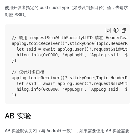
使用开发者指定的 uuid / uuidType（如涉及到多口径）值，去请求
对应 SSID。
// 调用 requestSsidWithSpecifyUUID 请在 HeaderReady 
applog.topicReceiver()?.stickyOnce(Topic.HeaderRead
  let ssid = await applog.user()?.requestSsidWithSp
  hilog.info(0x0000, 'AppLogH', `AppLog ssid:  ${ssi
})

// 仅针对多口径

applog.topicReceiver()?.stickyOnce(Topic.HeaderRead
  let ssid = await applog.user()?.requestSsidWithSp
  hilog.info(0x0000, 'AppLogH', `AppLog ssid:  ${ssi
AB 实验
AB 实验默认关闭（与 Android 一致），如果需要使用 AB 实验需要