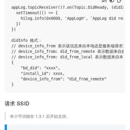
appLog.topicReceiver()?.on(Topic.DidReady, (didInfo)
  setTimeout(() => {

    hilog.info(0x0000, 'AppLogH', `AppLog did ready
  })

})

didInfo 格式：

// device_info_from 表示该信息来自本地还是服务端请求返回
// device_info_from: did_from_remote 表示数据来自服
// device_info_from: did_from_local 表示数据来自本地
{

    "bd_did": "xxxx",

    "install_id": xxxx,

    "device_info_from": "did_from_remote"

请求 SSID
本小节功能在 1.3.1 后开始支持。