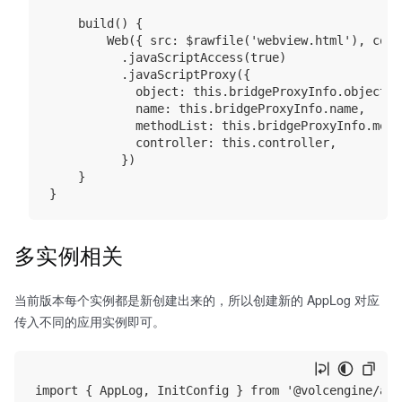
    build() {

        Web({ src: $rawfile('webview.html'), cont
          .javaScriptAccess(true)

          .javaScriptProxy({

            object: this.bridgeProxyInfo.object,

            name: this.bridgeProxyInfo.name,

            methodList: this.bridgeProxyInfo.metho
            controller: this.controller,

          })

    }

多实例相关
当前版本每个实例都是新创建出来的，所以创建新的 AppLog 对应
传入不同的应用实例即可。
import { AppLog, InitConfig } from '@volcengine/appl