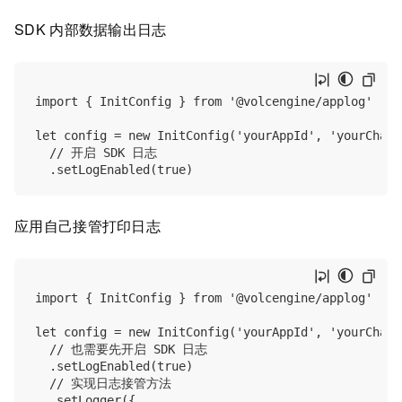
SDK 内部数据输出日志
import { InitConfig } from '@volcengine/applog'

let config = new InitConfig('yourAppId', 'yourChanne
  // 开启 SDK 日志

应用自己接管打印日志
import { InitConfig } from '@volcengine/applog'

let config = new InitConfig('yourAppId', 'yourChanne
  // 也需要先开启 SDK 日志

  .setLogEnabled(true)

  // 实现日志接管方法

  .setLogger({
