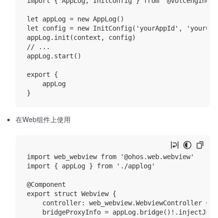
import { AppLog, InitConfig } from '@volcengine/ap
let appLog = new AppLog()

let config = new InitConfig('yourAppId', 'yourChan
appLog.init(context, config)

// ...

appLog.start()

export {

    appLog

在Web组件上使用
import web_webview from '@ohos.web.webview'

import { appLog } from './applog'

@Component

export struct Webview {

    controller: web_webview.WebviewController = n
    bridgeProxyInfo = appLog.bridge()!.injectJsBr