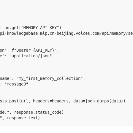
iron.get("MEMORY_API_KEY")

pi-knowledgebase.mlp.cn-beijing.volces.com/api/memory/se
on": f"Bearer {API_KEY}",

e": "application/json"

name": "my_first_memory_collection",

: "message0"

sts.post(url, headers=headers, data=json.dumps(data))

de:", response.status_code)
