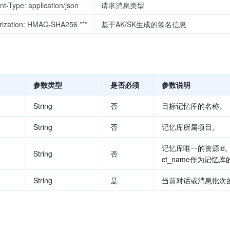
nt-Type: application/json
请求消息类型
rization: HMAC-SHA256 ***
基于AK/SK生成的签名信息
参数类型
是否必须
参数说明
String
否
目标记忆库的名称。
String
否
记忆库所属项目。
记忆库唯一的资源id。可选
String
否
ct_name作为记忆
String
是
当前对话或消息批次的会话