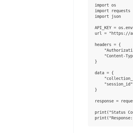
import os

import requests

import json

API_KEY = os.env
url = "https://a
headers = {

    "Authorizati
    "Content-Typ
}

data = {

    "collection_
    "session_id"
}

response = reque
print("Status Co