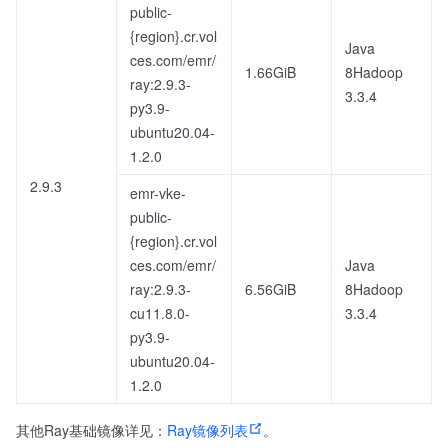
public-
{region}.cr.vol
Java
ces.com/emr/
1.66GiB
8Hadoop
ray:2.9.3-
3.3.4
py3.9-
ubuntu20.04-
1.2.0
2.9.3
emr-vke-
public-
{region}.cr.vol
ces.com/emr/
Java
ray:2.9.3-
6.56GiB
8Hadoop
cu11.8.0-
3.3.4
py3.9-
ubuntu20.04-
1.2.0
其他Ray基础镜像详见：
Ray镜像列表
。