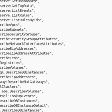
serve:GetDashboard",

serve:GetTopData",

serve:ListEvents",

serve:ListRules",

serve:ListRulesByIds",

cribeVpcs",

cribeSubnets",

cribeSecurityGroups",

cribeSecurityGroupAttributes",

cribeNetworkInterfaceAttributes",

cribeEipAddresses",

cribeEipAddressAttributes",

cribeCens",

Registries",

cribeVolumes",

ql:DescribeDBInstances",

cribeEipAddresses",

way:DescribeNatGateways",

tClusters",

_ebs:DescribeVolumes",

rail:LookupEvents",

escribeDBInstances",

escribeDBInstanceDetail",

:DescribeDBInstances",
