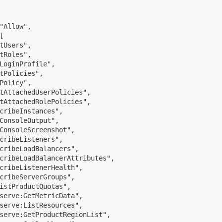
"Allow",



tUsers",

tRoles",

LoginProfile",

tPolicies",

Policy",

tAttachedUserPolicies",

tAttachedRolePolicies",

cribeInstances",

ConsoleOutput",

ConsoleScreenshot",

cribeListeners",

cribeLoadBalancers",

cribeLoadBalancerAttributes",

cribeListenerHealth",

cribeServerGroups",

istProductQuotas",

serve:GetMetricData",

serve:ListResources",

serve:GetProductRegionList",
