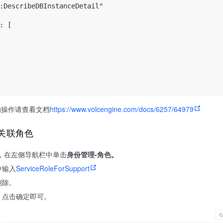
:DescribeDBInstanceDetail"

: [

的操作请查看文档
https://www.volcengine.com/docs/6257/64979
关联角色
，在左侧导航栏中单击
身份管理-角色。
中输入
ServiceRoleForSupport
删除。
，点击确定即可。