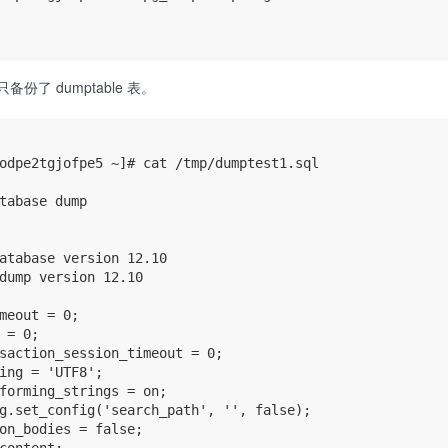
备份了 dumptable 表。
odpe2tgjofpe5 ~]# cat /tmp/dumptest1.sql

tabase dump

atabase version 12.10

dump version 12.10

meout = 0;

 = 0;

saction_session_timeout = 0;

ing = 'UTF8';

forming_strings = on;

g.set_config('search_path', '', false);

on_bodies = false;
