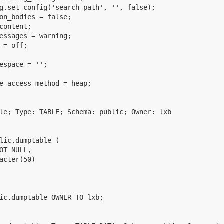
g.set_config('search_path', '', false);

on_bodies = false;

content;

essages = warning;

 = off;

espace = '';

e_access_method = heap;

le; Type: TABLE; Schema: public; Owner: lxb

lic.dumptable (

OT NULL,

acter(50)

ic.dumptable OWNER TO lxb;
