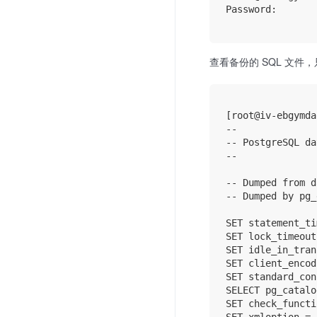
Password: 

查看备份的 SQL 文件，只
[root@iv-ebgymda
--

-- PostgreSQL da
--

-- Dumped from d
-- Dumped by pg_
SET statement_ti
SET lock_timeout
SET idle_in_tran
SET client_encod
SET standard_con
SELECT pg_catalo
SET check_functi