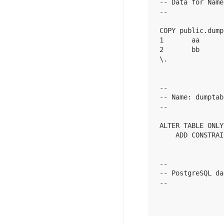
-- Data for Name
--

COPY public.dump
1       aa      
2       bb      
\.

--

-- Name: dumptab
--

ALTER TABLE ONLY
    ADD CONSTRAI
--

-- PostgreSQL da
--
