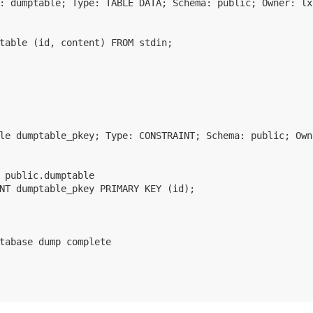
: dumptable; Type: TABLE DATA; Schema: public; Owner: lxb
table (id, content) FROM stdin;

                                          

                                          

le dumptable_pkey; Type: CONSTRAINT; Schema: public; Owne
 public.dumptable

NT dumptable_pkey PRIMARY KEY (id);

tabase dump complete
