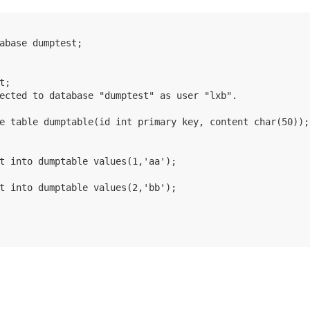
abase dumptest;

;

ected to database "dumptest" as user "lxb".

e table dumptable(id int primary key, content char(50));

t into dumptable values(1,'aa');

t into dumptable values(2,'bb');
