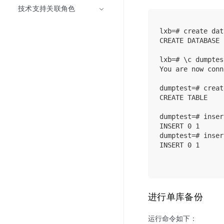
技术支持关联角色
lxb=# create dat
CREATE DATABASE

lxb=# \c dumptest
You are now conn
dumptest=# creat
CREATE TABLE

dumptest=# inser
INSERT 0 1

dumptest=# inser
INSERT 0 1

进行单库备份
运行命令如下：