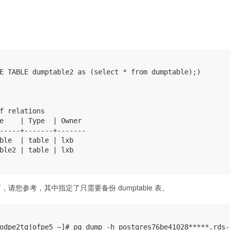
E TABLE dumptable2 as (select * from dumptable);)

f relations

e    | Type  | Owner 

-----+-------+-------

ble  | table | lxb

ble2 | table | lxb

请您参考，其中指定了只需要备份 dumptable 表。
odpe2tgjofpe5 ~]# pg_dump -h postgres76be41028*****.rds-