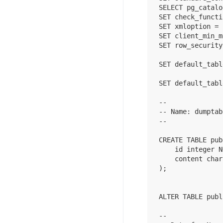
SELECT pg_catalo
SET check_functi
SET xmloption = 
SET client_min_m
SET row_security
SET default_tabl
SET default_tabl
--

-- Name: dumptab
--

CREATE TABLE pub
    id integer N
    content char
);

ALTER TABLE publ
--
