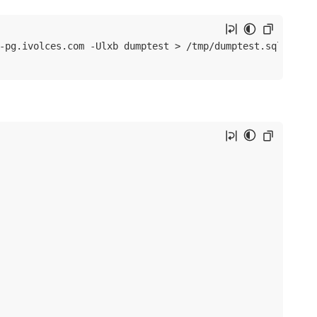
-pg.ivolces.com -Ulxb dumptest > /tmp/dumptest.sql
