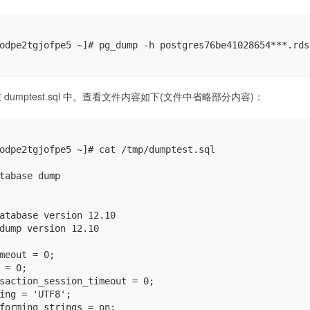
odpe2tgjofpe5 ~]# pg_dump -h postgres76be41028654***.rds
umptest.sql 中。查看文件内容如下(文件中省略部分内容)：
odpe2tgjofpe5 ~]# cat /tmp/dumptest.sql

tabase dump

atabase version 12.10

dump version 12.10

meout = 0;

 = 0;

saction_session_timeout = 0;

ing = 'UTF8';

forming_strings = on;
