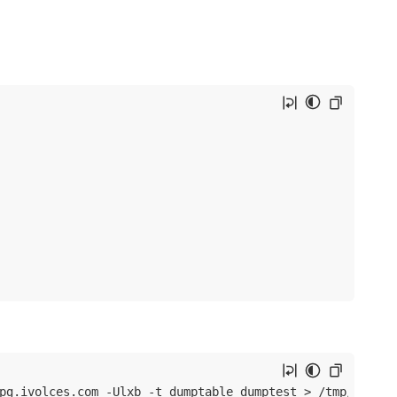
pg.ivolces.com -Ulxb -t dumptable dumptest > /tmp/dumptes