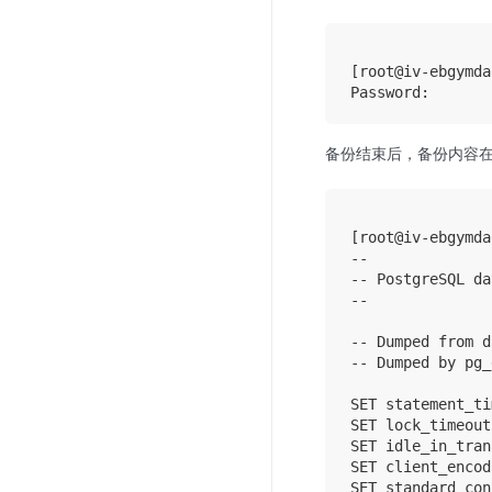
[root@iv-ebgymda
备份结束后，备份内容在 d
[root@iv-ebgymda
--

-- PostgreSQL da
--

-- Dumped from d
-- Dumped by pg_
SET statement_ti
SET lock_timeout
SET idle_in_tran
SET client_encod
SET standard_con