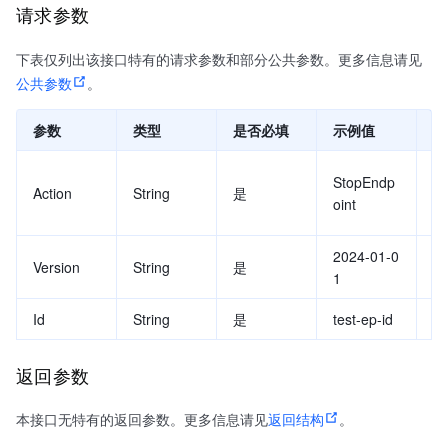
请求参数
下表仅列出该接口特有的请求参数和部分公共参数。更多信息请见
公共参数
。
参数
类型
是否必填
示例值
描
要
StopEndp
Action
String
是
值
oint
t
2024-01-0
A
Version
String
是
1
值
Id
String
是
test-ep-id
模
返回参数
本接口无特有的返回参数。更多信息请见
返回结构
。