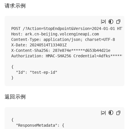
请求示例
POST /?Action=StopEndpoint&Version=2024-01-01 HTTP/1
Host: ark.cn-beijing.volcengineapi.com

Content-Type: application/json; charset=UTF-8

X-Date: 20240514T133401Z

X-Content-Sha256: 287e874e******d653b44d21e

Authorization: HMAC-SHA256 Credential=Adfks******we
{

  "Id": "test-ep-id"

返回示例
{

  "ResponseMetadata": {
