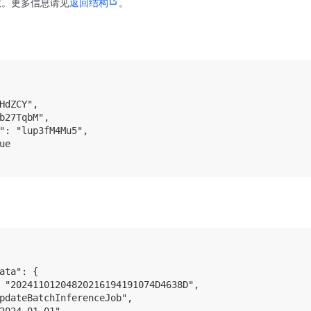
数。更多信息请见
返回结构
。
HdZCY",

b27TqbM",

": "lup3fM4Mu5",

e

ata": {

 "20241101204820216194191074D4638D",

pdateBatchInferenceJob",

2024-01-01",
