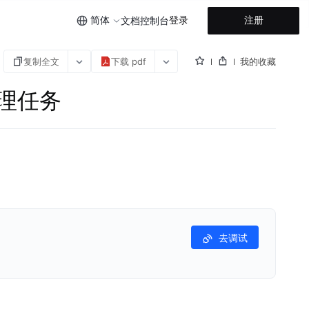
简体
登录
注册
文档
控制台
复制全文
下载 pdf
我的收藏
量推理任务
去调试