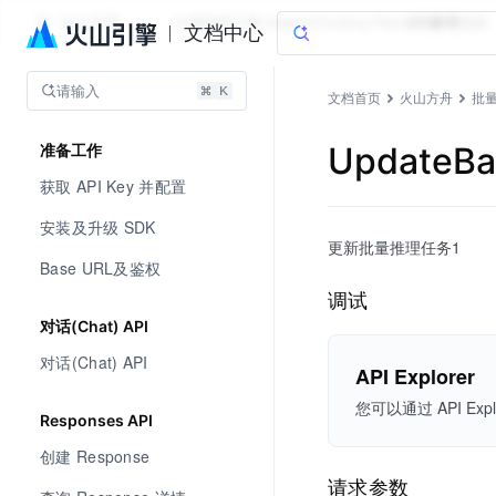
火山方舟
文档指南
订阅 [Agent/Coding Plan]
API参考
资源
文档中心
请输入
文档首页
火山方舟
批量
UpdateB
准备工作
获取 API Key 并配置
安装及升级 SDK
更新批量推理任务1
Base URL及鉴权
调试
对话(Chat) API
对话(Chat) API
API Explorer
您可以通过 API 
Responses API
创建 Response
请求参数