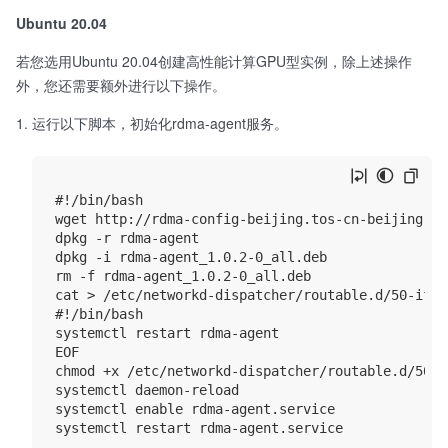
Ubuntu 20.04
若您选用Ubuntu 20.04创建高性能计算GPU型实例，除上述操作
外，您还需要额外进行以下操作。
运行以下脚本，初始化rdma-agent服务。
#!/bin/bash

wget http://rdma-config-beijing.tos-cn-beijing.iv
dpkg -r rdma-agent

dpkg -i rdma-agent_1.0.2-0_all.deb

rm -f rdma-agent_1.0.2-0_all.deb

cat > /etc/networkd-dispatcher/routable.d/50-ifup
#!/bin/bash

systemctl restart rdma-agent

EOF

chmod +x /etc/networkd-dispatcher/routable.d/50-i
systemctl daemon-reload

systemctl enable rdma-agent.service
