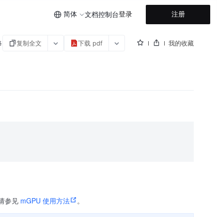
简体
登录
注册
文档
控制台
复制全文
下载 pdf
我的收藏
略
，请参见
mGPU 使用方法
。