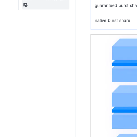
略
guaranteed-burst-sha
native-burst-share