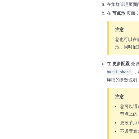
在集群管理页面
在
节点池
页面，
注意
您也可以在满
池，同时配
在
更多配置
处
，
burst-share
详细的参数说明
注意
您可以通
节点上的
更改节点
不设置算