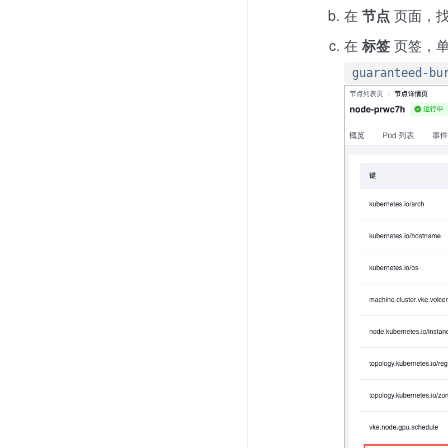
在
节点
页面，找
在
标签
页签，
guaranteed-bu