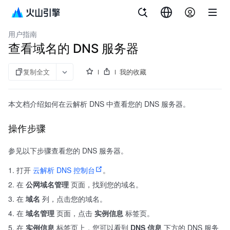
套件
南
析
度
析
析
析
TrafficRoute DNS 套件
用户指南
查看域名的 DNS 服务器
复制全文
我的收藏
本文档介绍如何在云解析 DNS 中查看您的 DNS 服务器。
操作步骤
参见以下步骤查看您的 DNS 服务器。
打开
云解析 DNS 控制台
。
在
公网域名管理
页面，找到您的域名。
在
域名
列，点击您的域名。
在
域名管理
页面，点击
实例信息
标签页。
在
实例信息
标签页上，您可以看到
DNS 信息
下方的 DNS 服务