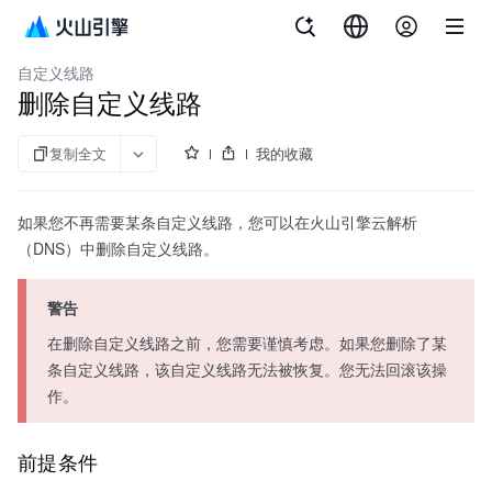
套件
南
析
度
析
析
析
TrafficRoute DNS 套件
自定义线路
删除自定义线路
复制全文
我的收藏
如果您不再需要某条自定义线路，您可以在火山引擎云解析
（DNS）中删除自定义线路。
警告
在删除自定义线路之前，您需要谨慎考虑。如果您删除了某
条自定义线路，该自定义线路无法被恢复。您无法回滚该操
作。
前提条件