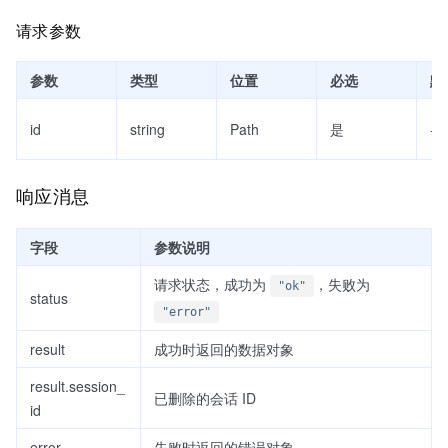
请求参数
参数
类型
位置
必选
默
id
string
Path
是
--
响应消息
字段
参数说明
请求状态，成功为
，失败为
"ok"
status
"error"
result
成功时返回的数据对象
result.session_
已删除的会话 ID
id
error
失败时返回的错误对象