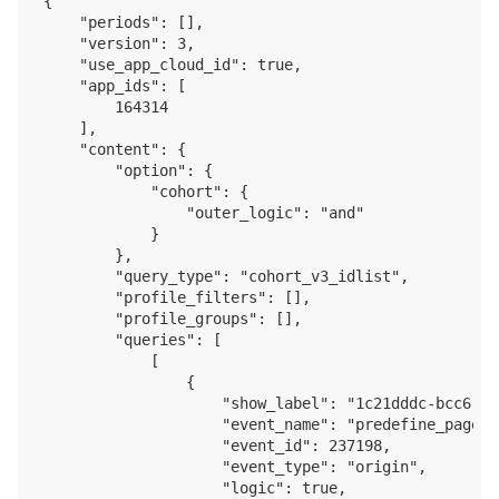
{

    "periods": [],

    "version": 3,

    "use_app_cloud_id": true,

    "app_ids": [

        164314

    ],

    "content": {

        "option": {

            "cohort": {

                "outer_logic": "and"

            }

        },

        "query_type": "cohort_v3_idlist",

        "profile_filters": [],

        "profile_groups": [],

        "queries": [

            [

                {

                    "show_label": "1c21dddc-bcc6-43
                    "event_name": "predefine_pagevie
                    "event_id": 237198,

                    "event_type": "origin",

                    "logic": true,
