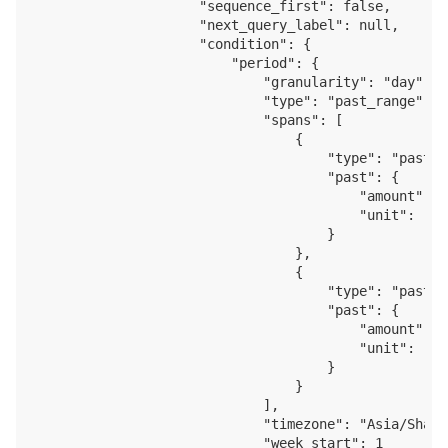
                    "sequence_first": false,

                    "next_query_label": null,

                    "condition": {

                        "period": {

                            "granularity": "day",

                            "type": "past_range",

                            "spans": [

                                {

                                    "type": "past",

                                    "past": {

                                        "amount": 7,
                                        "unit": "day
                                    }

                                },

                                {

                                    "type": "past",

                                    "past": {

                                        "amount": 1,
                                        "unit": "day
                                    }

                                }

                            ],

                            "timezone": "Asia/Shangh
                            "week_start": 1
