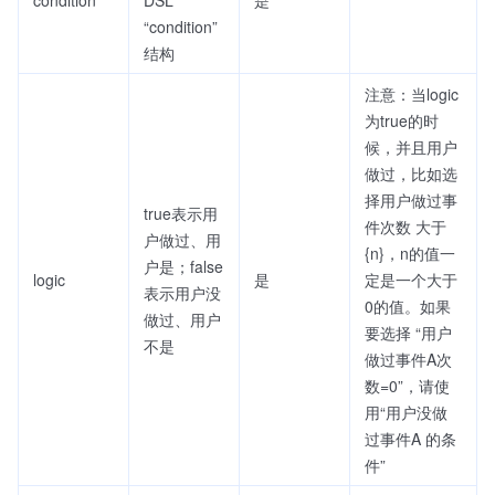
condition
DSL
是
“condition”
结构
注意：当logic
为true的时
候，并且用户
做过，比如选
择用户做过事
true表示用
件次数 大于
户做过、用
{n}，n的值一
户是；false
logic
是
定是一个大于
表示用户没
0的值。如果
做过、用户
要选择 “用户
不是
做过事件A次
数=0”，请使
用“用户没做
过事件A 的条
件”