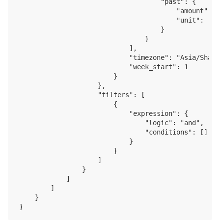
                                    "past": {

                                        "amount": 1,
                                        "unit": "day
                                    }

                                }

                            ],

                            "timezone": "Asia/Shangh
                            "week_start": 1

                        }

                    },

                    "filters": [

                        {

                            "expression": {

                                "logic": "and",

                                "conditions": []

                            }

                        }

                    ]

                }

            ]

        ]

    }
