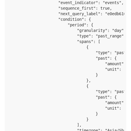
                    "event_indicator": "events",

                    "sequence_first": true,

                    "next_query_label": "e0edb616-3
                    "condition": {

                        "period": {

                            "granularity": "day",

                            "type": "past_range",

                            "spans": [

                                {

                                    "type": "past",

                                    "past": {

                                        "amount": 7,
                                        "unit": "day
                                    }

                                },

                                {

                                    "type": "past",

                                    "past": {

                                        "amount": 1,
                                        "unit": "day
                                    }

                                }

                            ],

                            "timezone": "Asia/Shangh