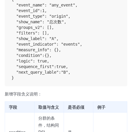
  "event_name": "any_event",

  "event_id":1,

  "event_type": "origin",

  "show_name": "总次数",

  "groups_v2": [],

  "filters": [],

  "show_label": "A",

  "event_indicator": "events",

  "measure_info": {},

  "condition":{},

  "logic": true,

  "sequence_first":true,

  "next_query_lable":"B",

新增字段含义说明：
字段
取值与含义
是否必须
例子
分群的条
件，结构同