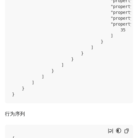
                                        "property_t
                                        "property_n
                                        "property_c
                                        "property_o
                                        "property_v
                                            35

                                        ]

                                    }

                                ]

                            }

                        }

                    ]

                }

            ]

        ]

    }

行为序列