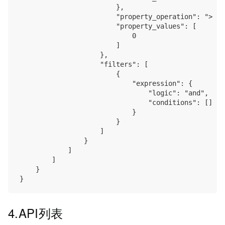
                        },

                        "property_operation": ">",

                        "property_values": [

                            0

                        ]

                    },

                    "filters": [

                        {

                            "expression": {

                                "logic": "and",

                                "conditions": []

                            }

                        }

                    ]

                }

            ]

        ]

    }

4.API列表