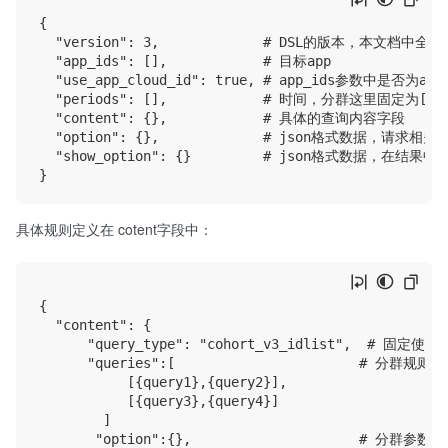
{

  "version": 3,             # DSL的版本，本文档中全部为
  "app_ids": [],            # 目标app    

  "use_app_cloud_id": true, # app_ids参数中是否为a
  "periods": [],            # 时间，分群这里固定为[]

  "content": {},            # 具体的查询内容字段

  "option": {},             # json格式数据，
  "show_option": {}         # json格式数据，在
具体规则定义在 cotent字段中：
{

  "content": {

      "query_type": "cohort_v3_idlist",  # 固定使
      "queries":[                       # 分群规则

           [{query1},{query2}], 

           [{query3},{query4}]

        ]

       "option":{},                     # 分群参数
