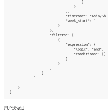
                                    }

                                }

                            ],

                            "timezone": "Asia/Shangh
                            "week_start": 1

                        }

                    },

                    "filters": [

                        {

                            "expression": {

                                "logic": "and",

                                "conditions": []

                            }

                        }

                    ]

                }

            ]

        ]

    }

用户没做过