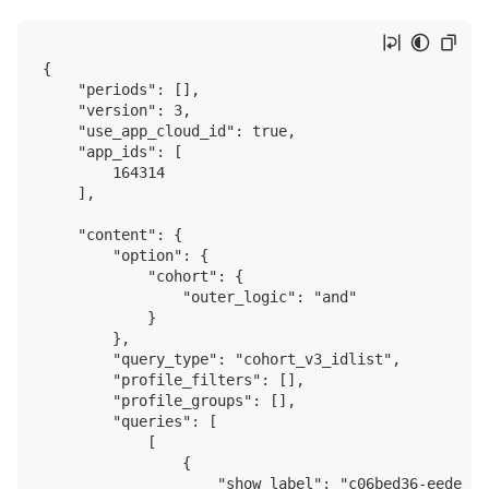
{

    "periods": [],

    "version": 3,

    "use_app_cloud_id": true,

    "app_ids": [

        164314

    ],

    "content": {

        "option": {

            "cohort": {

                "outer_logic": "and"

            }

        },

        "query_type": "cohort_v3_idlist",

        "profile_filters": [],

        "profile_groups": [],

        "queries": [

            [

                {

                    "show_label": "c06bed36-eede-41