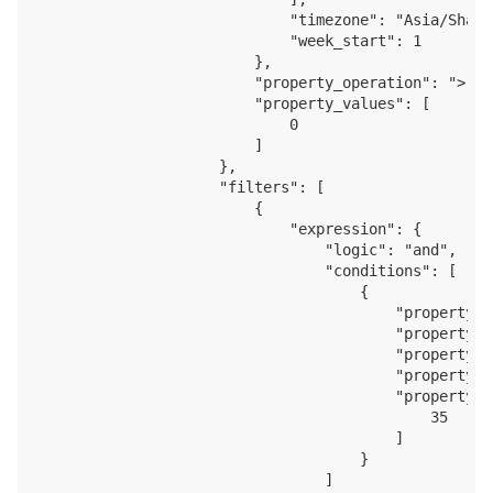
                            "timezone": "Asia/Shangh
                            "week_start": 1

                        },

                        "property_operation": ">",

                        "property_values": [

                            0

                        ]

                    },

                    "filters": [

                        {

                            "expression": {

                                "logic": "and",

                                "conditions": [

                                    {

                                        "property_t
                                        "property_n
                                        "property_c
                                        "property_o
                                        "property_v
                                            35

                                        ]

                                    }

                                ]
