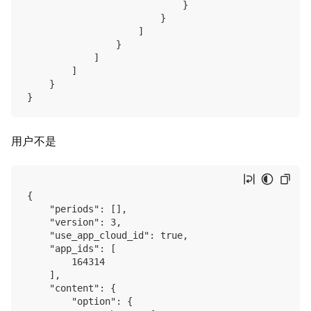
                            }

                        }

                    ]

                }

            ]

        ]

    }

用户不是
{

    "periods": [],

    "version": 3,

    "use_app_cloud_id": true,

    "app_ids": [

        164314

    ],

    "content": {

        "option": {
