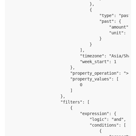
                                },

                                {

                                    "type": "past",

                                    "past": {

                                        "amount": 1,
                                        "unit": "day
                                    }

                                }

                            ],

                            "timezone": "Asia/Shangh
                            "week_start": 1

                        },

                        "property_operation": ">",

                        "property_values": [

                            0

                        ]

                    },

                    "filters": [

                        {

                            "expression": {

                                "logic": "and",

                                "conditions": [

                                    {
