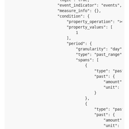
                    "event_indicator": "events",

                    "measure_info": {},

                    "condition": {

                        "property_operation": ">=",

                        "property_values": [

                            1

                        ],

                        "period": {

                            "granularity": "day",

                            "type": "past_range",

                            "spans": [

                                {

                                    "type": "past",

                                    "past": {

                                        "amount": 7,
                                        "unit": "day
                                    }

                                },

                                {

                                    "type": "past",

                                    "past": {

                                        "amount": 1,
                                        "unit": "day