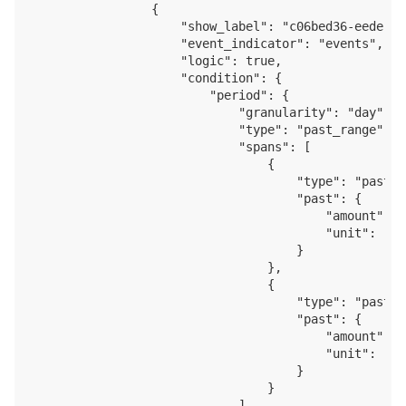
                {

                    "show_label": "c06bed36-eede-41
                    "event_indicator": "events",

                    "logic": true,

                    "condition": {

                        "period": {

                            "granularity": "day",

                            "type": "past_range",

                            "spans": [

                                {

                                    "type": "past",

                                    "past": {

                                        "amount": 7,
                                        "unit": "day
                                    }

                                },

                                {

                                    "type": "past",

                                    "past": {

                                        "amount": 1,
                                        "unit": "day
                                    }

                                }

                            ],
