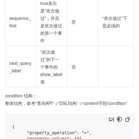
true表示
是“依次做
sequence_
过”，并且
“依次做过”下
否
first
是依次做过
是必须的
的第一个事
件
“依次做
过”的下一
next_query
个事件的
否
_label
show_label
值
condition 结构：
整体结构，参考“查询API”->“DSL结构”->“content字段/condition”
{

      "property_operation": ">",

      "property_values": [0],
