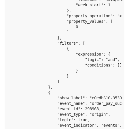
                            "week_start": 1

                        },

                        "property_operation": ">",

                        "property_values": [

                            0

                        ]

                    },

                    "filters": [

                        {

                            "expression": {

                                "logic": "and",

                                "conditions": []

                            }

                        }

                    ]

                },

                {

                    "show_label": "e0edb616-3530-43
                    "event_name": "order_pay_success
                    "event_id": 298968,

                    "event_type": "origin",

                    "logic": true,

                    "event_indicator": "events",
