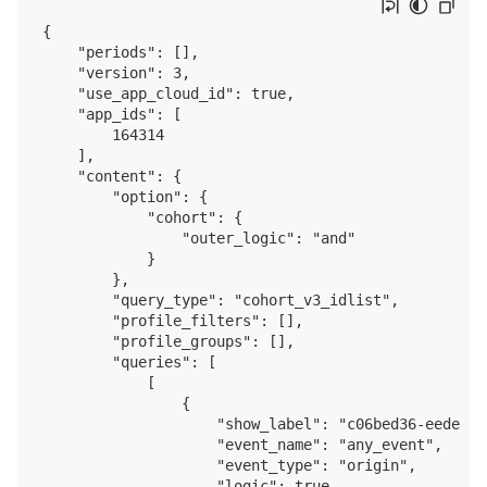
{

    "periods": [],

    "version": 3,

    "use_app_cloud_id": true,

    "app_ids": [

        164314

    ],

    "content": {

        "option": {

            "cohort": {

                "outer_logic": "and"

            }

        },

        "query_type": "cohort_v3_idlist",

        "profile_filters": [],

        "profile_groups": [],

        "queries": [

            [

                {

                    "show_label": "c06bed36-eede-41
                    "event_name": "any_event",

                    "event_type": "origin",

                    "logic": true,
