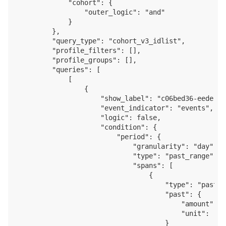
            "cohort": {

                "outer_logic": "and"

            }

        },

        "query_type": "cohort_v3_idlist",

        "profile_filters": [],

        "profile_groups": [],

        "queries": [

            [

                {

                    "show_label": "c06bed36-eede-41
                    "event_indicator": "events",

                    "logic": false,

                    "condition": {

                        "period": {

                            "granularity": "day",

                            "type": "past_range",

                            "spans": [

                                {

                                    "type": "past",

                                    "past": {

                                        "amount": 7,
                                        "unit": "day
                                    }
