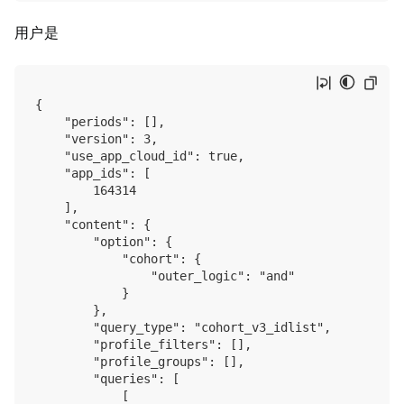
用户是
{

    "periods": [],

    "version": 3,

    "use_app_cloud_id": true,

    "app_ids": [

        164314

    ],

    "content": {

        "option": {

            "cohort": {

                "outer_logic": "and"

            }

        },

        "query_type": "cohort_v3_idlist",

        "profile_filters": [],

        "profile_groups": [],

        "queries": [

            [
