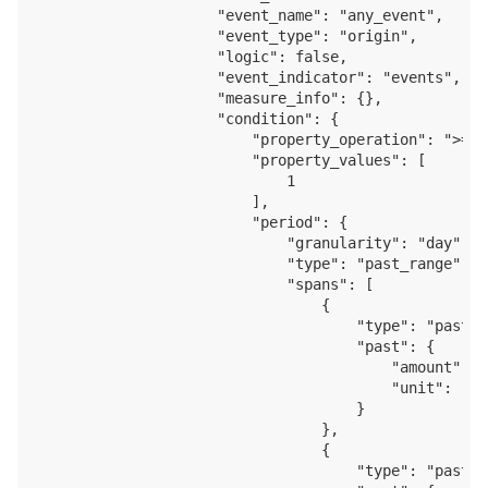
                    "event_name": "any_event",

                    "event_type": "origin",

                    "logic": false,

                    "event_indicator": "events",

                    "measure_info": {},

                    "condition": {

                        "property_operation": ">=",

                        "property_values": [

                            1

                        ],

                        "period": {

                            "granularity": "day",

                            "type": "past_range",

                            "spans": [

                                {

                                    "type": "past",

                                    "past": {

                                        "amount": 7,
                                        "unit": "day
                                    }

                                },

                                {

                                    "type": "past",
