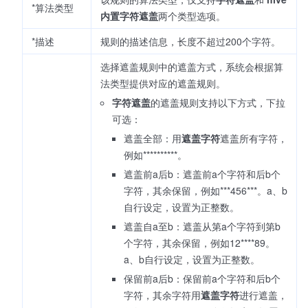
*算法类型
内置字符遮盖
两个类型选项。
*描述
规则的描述信息，长度不超过200个字符。
选择遮盖规则中的遮盖方式，系统会根据算
法类型提供对应的遮盖规则。
字符遮盖
的遮盖规则支持以下方式，下拉
可选：
遮盖全部：用
遮盖字符
遮盖所有字符，
例如**********。
遮盖前a后b：遮盖前a个字符和后b个
字符，其余保留，例如***456***。a、b
自行设定，设置为正整数。
遮盖自a至b：遮盖从第a个字符到第b
个字符，其余保留，例如12****89。
a、b自行设定，设置为正整数。
保留前a后b：保留前a个字符和后b个
字符，其余字符用
遮盖字符
进行遮盖，