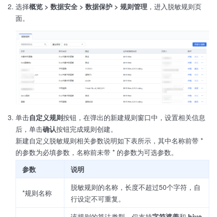
选择
概览 > 数据安全 > 数据保护 > 规则管理
，进入脱敏规则页
面。
单击
自定义规则
按钮，在弹出的新建规则窗口中，设置相关信息
后，单击
确认
按钮完成规则创建。
新建自定义脱敏规则相关参数说明如下表所示，其中名称前带 *
的参数为必填参数，名称前未带 * 的参数为可选参数。
参数
说明
脱敏规则的名称，长度不超过50个字符，自
*规则名称
行设定不可重复。
该规则的算法类型，仅支持
字符遮盖
和
hive