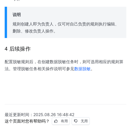
说明
规则创建人即为负责人，仅可对自己负责的规则执行编辑、
删除、修改负责人操作。
4 后续操作
配置脱敏规则后，在创建数据脱敏任务时，则可选用相应的规则算
法。管理脱敏任务相关操作说明可参见
数据脱敏
。
最近更新时间：
2025.08.26 16:48:42
这个页面对您有帮助吗？
有用
无用