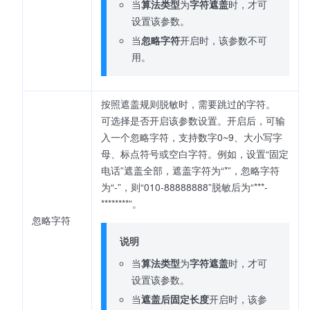
当
算法类型
为
字符遮盖
时，才可
设置该参数。
当
忽略字符
开启时，该参数不可
用。
按照遮盖规则脱敏时，需要跳过的字符。
可选择是否开启该参数设置。开启后，可输
入一个忽略字符，支持数字0~9、大小写字
母、标点符号或空白字符。例如，设置“固定
电话”遮盖全部，遮盖字符为“*”，忽略字符
为“-”，则“010-88888888”脱敏后为“***-
********”。
忽略字符
说明
当
算法类型
为
字符遮盖
时，才可
设置该参数。
当
遮盖后固定长度
开启时，该参