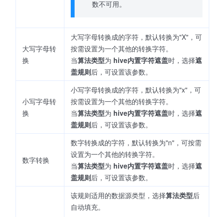
数不可用。
大写字母转换成的字符，默认转换为"X"，可
大写字母转
按需设置为一个其他的转换字符。
换
当
算法类型
为
hive内置字符遮盖
时，选择
遮
盖规则
后，可设置该参数。
小写字母转换成的字符，默认转换为"x"，可
小写字母转
按需设置为一个其他的转换字符。
换
当
算法类型
为
hive内置字符遮盖
时，选择
遮
盖规则
后，可设置该参数。
数字转换成的字符，默认转换为"n"，可按需
设置为一个其他的转换字符。
数字转换
当
算法类型
为
hive内置字符遮盖
时，选择
遮
盖规则
后，可设置该参数。
该规则适用的数据源类型，选择
算法类型
后
自动填充。