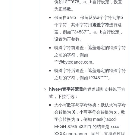
例如12***678。a、b自行设定，设置
为正整数。
保留自a至b：保留从第a个字符到第b
个字符，其余字符用
遮盖字符
进行遮
盖，例如**34567**。a、b自行设定，
设置为正整数。
特殊字符前遮盖：遮盖选定的特殊字符
之前的字符，例如
***@bytedance.com。
特殊字符后遮盖：遮盖选定的特殊字符
之后的字符，例如1234&*****。
hive内置字符遮盖
的遮盖规则支持以下方
式，下拉可选：
大小写数字与字母转换：默认大写字母
会转换为
X
，小写字母会转换为
x
，数
字会转换为
n
，例如 mask("abcd-
EFGH-8765-4321") 的结果是 xxxx-
XXXX-nnnn-nnnn。同时，支持通过提