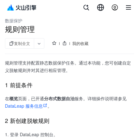
文档指南
大数据研发治理套件
数据保护
规则管理
复制全文
我的收藏
规则管理支持配置静态数据保护任务。通过本功能，您可创建自定
义脱敏规则并对其进行相应管理。
1 前提条件
在
概览
页面，已开通
分布式数据自治
服务。详细操作说明请参见
DataLeap 服务信息
。
2 新创建脱敏规则
登录 DataLeap 控制台。