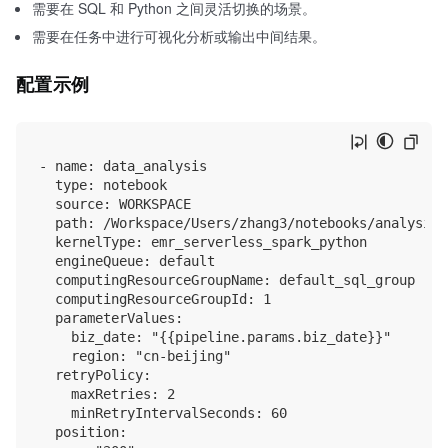
需要在 SQL 和 Python 之间灵活切换的场景。
需要在任务中进行可视化分析或输出中间结果。
配置示例
- name: data_analysis

  type: notebook

  source: WORKSPACE

  path: /Workspace/Users/zhang3/notebooks/analysis.i
  kernelType: emr_serverless_spark_python

  engineQueue: default

  computingResourceGroupName: default_sql_group

  computingResourceGroupId: 1

  parameterValues:

    biz_date: "{{pipeline.params.biz_date}}"

    region: "cn-beijing"

  retryPolicy:

    maxRetries: 2

    minRetryIntervalSeconds: 60

  position:
